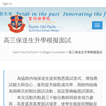
Sign In
Toggl
naviga
高三保送生升學模擬面試
Saint Paul School
>
College-Counselor
>
高三保送生升學模擬面試
為協助內地保送生提前熟悉面試形式、增強應
試能力與信心，進而提升錄取成功率，我校特組織
為期兩天的類比面試活動，並設置兩輪面試環節。
本次活動共動員三十餘位教師與校友傾力參
與，高度還原真實面試場景，使學生能提前體驗並