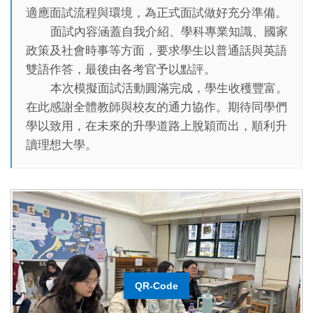
適應面試流程與環境，為正式面試做好充分準備。
面試內容涵蓋自我介紹、學科專業知識、國家
政策及社會時事等方面，要求學生以普通話與英語
雙語作答，最後由各考官予以點評。
本次模擬面試活動圓滿完成，學生收穫豐富。
在此感謝全體教師與校友的通力協作。期待同學們
學以致用，在未來的升學道路上脫穎而出，順利升
讀理想大學。
QR-Code