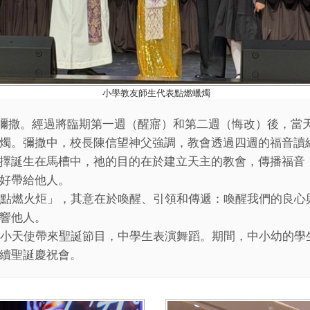
小學教友師生代表點燃蠟燭
將臨期彌撒。經過將臨期第一週（醒寤）和第二週（悔改）後，
燭。彌撒中，校長陳信望神父強調，教會透過四週的福音讀
擇誕生在馬槽中，祂的目的在於建立天主的教會，傳播福音
好帶給他人。
點燃火炬」，其意在於喚醒、引領和傳遞：喚醒我們的良心
響他人。
小天使帶來聖誕節目，中學生表演舞蹈。期間，中小幼的學
續聖誕慶祝會。