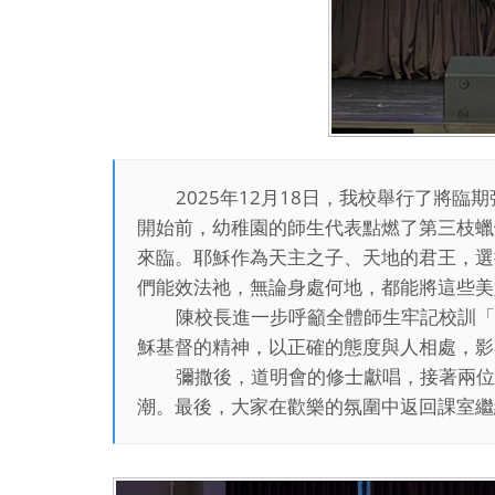
2025年12月18日，我校舉行了
開始前，幼稚園的師生代表點燃了第三枝蠟
來臨。耶穌作為天主之子、天地的君王，選
們能效法祂，無論身處何地，都能將這些美
陳校長進一步呼籲全體師生牢記校訓「
穌基督的精神，以正確的態度與人相處，影
彌撒後，道明會的修士獻唱，接著兩位
潮。最後，大家在歡樂的氛圍中返回課室繼