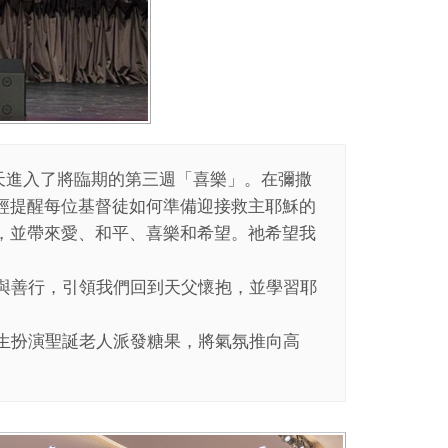
當天進入了將臨期的第三週「喜樂」。在彌撒
經提醒每位基督徒如何準備迎接救主耶穌的
，並帶來愛、和平、喜樂和希望。祂希望我
與善行，引領我們回到天父懷抱，並學習耶
生扮演聖誕老人派發糖果，將氣氛推向高