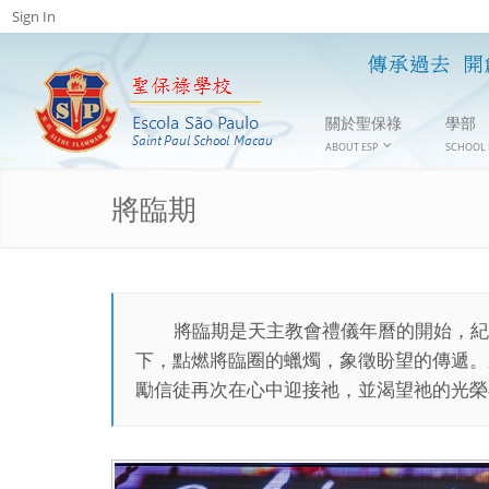
Sign In
關於聖保祿
學部
ABOUT ESP
SCHOOL 
將臨期
將臨期是天主教會禮儀年曆的開始，紀
下，點燃將臨圈的蠟燭，象徵盼望的傳遞。
勵信徒再次在心中迎接祂，並渴望祂的光榮