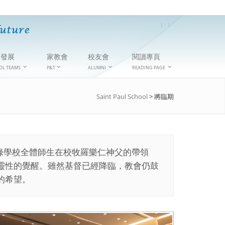
隊發展
家教會
校友會
閱讀專頁
OL TEAMS
P&T
ALUMNI
READING PAGE
Saint Paul School
>
將臨期
祿學校全體師生在校牧羅樂仁神父的帶領
靈性的覺醒。雖然基督已經降臨，教會仍鼓
的希望。