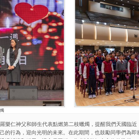
燭
羅樂仁神父和師生代表點燃第二枝蠟燭，提醒我們天國臨近
己的行為，迎向光明的未來。在此期間，也鼓勵同學們為即