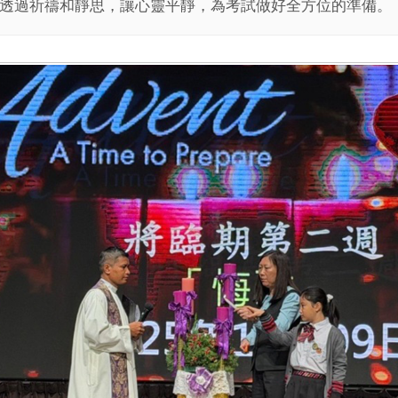
透過祈禱和靜思，讓心靈平靜，為考試做好全方位的準備。