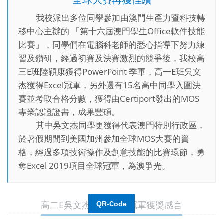
我校派出多位同學參加由澳門生產力暨科技轉
移中心主辦的 「第十六屆澳門學生Office軟件技能
比賽」，同學們在電腦科老師的悉心指導下努力練
習及鑽研，經過初賽及決賽激烈的競爭後，我校高
三E班陸穎康獲得PowerPoint 季軍，高一E班吳文
杰獲得Excel冠軍，另外還有15名高中同學入圍決
賽並考取合格分數，獲得由Certiport發出的MOS
專業認證證書，成果豐碩。
其中吳文杰同學更獲得代表澳門特別行政區，
於暑假期間到美國加州參加全球MOS大賽的資
格，經過多項技術操作及創意技能的比賽環節，勇
奪Excel 2019項目全球冠軍，為澳爭光。
高二E吳文杰MOS全球冠軍獲獎感言
QR-Code