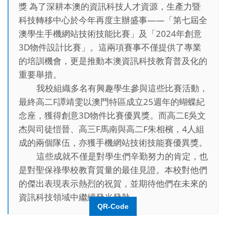
獎 為了深耕本澳的資訊科技人才資源，生產力暨
科技轉移中心於今年再度主辦盛事——「第七屆全
澳學生手機網站技術技能比賽」及「2024年創意
3D物件設計比賽」。這兩項賽事不僅提供了專業
的培訓機會，更是推動本澳資訊科技教育普及化的
重要舉措。
我校組織多名有興趣學生參與這些比賽活動，
最終高二F譚靖雯以澳門特區成立25週年的蝴蝶紀
念座，獲得創意3D物件比賽優異獎。而高二E吳文
杰與司徒愷晉、高三F馬南與高二F朱相檳，4人組
成的兩個隊伍，亦獲手機網站技術技能賽優異獎。
這些成就不僅是對學生們辛勤努力的肯定，也
是對聖保祿學校教育質量的最佳見證。本校對他們
的傑出表現表示熱烈的祝賀，並期待他們在未來的
資訊科技領域中繼續發光發熱。
QR-Code