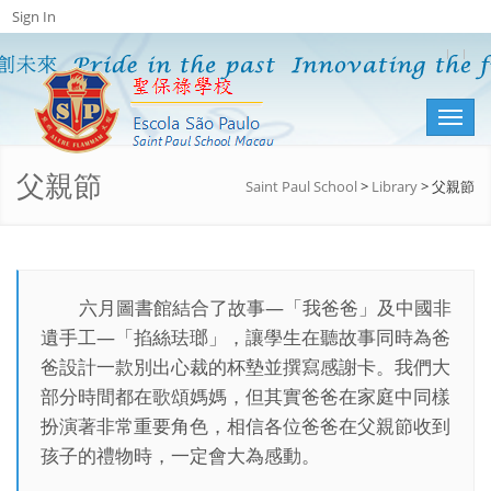
Sign In
Toggl
naviga
父親節
Saint Paul School
>
Library
>
父親節
六月圖書館結合了故事—「我爸爸」及中國非
遺手工—「掐絲珐瑯」，讓學生在聽故事同時為爸
爸設計一款別出心裁的杯墊並撰寫感謝卡。我們大
部分時間都在歌頌媽媽，但其實爸爸在家庭中同樣
扮演著非常重要角色，相信各位爸爸在父親節收到
孩子的禮物時，一定會大為感動。