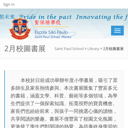
Sign In
Toggl
naviga
2月校圖書展
Saint Paul School
>
Library
>
2月校圖書展
本校於日前成功舉辦年度小學書展，吸引了眾
多師生及家長熱情參與。本次書展匯集了豐富多元
的書籍，涵蓋文學、科普、藝術等多個領域，為學
生們提供了一個探索知識、拓寬視野的寶貴機會。
家長們也紛紛前來，與孩子一同挑選心儀的讀物，
共享閱讀的樂趣。書展不僅豐富了校園文化氛圍，
更激發了學生們對閱讀的熱愛，為培養終身學習的