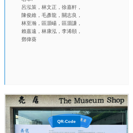
呂泓策，林文正，徐嘉軒，
陳俊維，毛彥龍，關志良，
林至瀚，區灝崵，區灝謙，
賴嘉遠，林康泓，李浠頤，
鄧偉葵
QR-Code