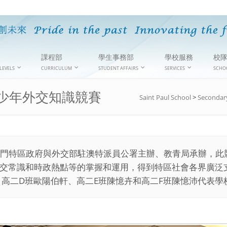
課程部
學生事務部
學校服務
校
LEVELS
CURRICULUM
STUDENT AFFAIRS
SERVICES
SCHO
少年外交知識競賽
Saint Paul School
>
Secondar
門特區政府與外交部駐澳特派員公署主辦、教青局承辦，此
交常識和時政熱點等的掌握和運用，得到特區社會各界廣泛
、高二D班歐陽伯軒、高二E班陳憶卉和高二F班陳憶沛代表