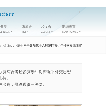
隊發展
家教會
校友會
閱讀專頁
OL TEAMS
P&T
ALUMNI
READING PAGE
y
>
S-Geog
>
高中同學參加第十六屆澳門青少年外交知識競賽
競賽綜合考驗參賽學生對習近平外交思想、
支持。
學校出賽，最終獲得一等獎。