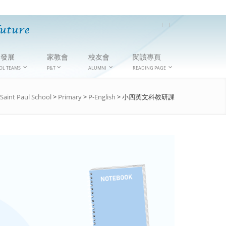
隊發展
家教會
校友會
閱讀專頁
OL TEAMS
P&T
ALUMNI
READING PAGE
Saint Paul School
>
Primary
>
P-English
>
小四英文科教研課